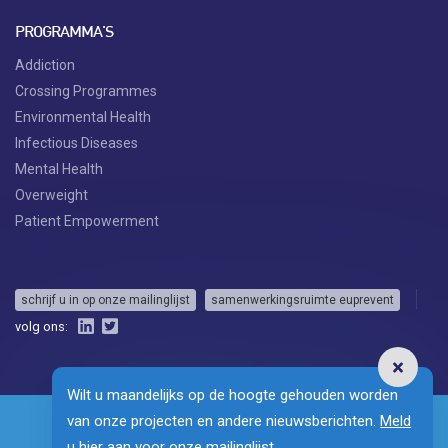
PROGRAMMA'S
Addiction
Crossing Programmes
Environmental Health
Infectious Diseases
Mental Health
Overweight
Patient Empowerment
schrijf u in op onze mailinglijst
samenwerkingsruimte euprevent
volg ons:
Wilt u maandelijks op de hoogte gehouden worden
van onze projecten en andere nieuwsberichten.
Meld
u hier aan voor onze mailinglijst.