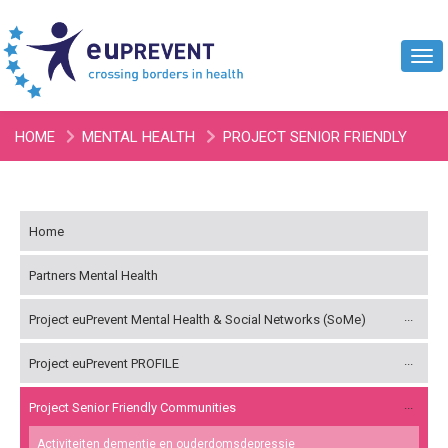
Tog
navi
HOME
MENTAL HEALTH
PROJECT SENIOR FRIENDLY
COMMUNITIES
NIEUWSBRIEF EUPREVENT SFC
Home
Partners Mental Health
Project euPrevent Mental Health & Social Networks (SoMe)
Project euPrevent PROFILE
Project Senior Friendly Communities
Activiteiten dementie en ouderdomsdepressie