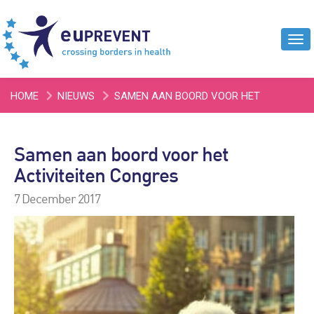
Tog
navi
HOME
NIEUWS
SAMEN AAN BOORD VOOR HET
ACTIVITEITEN CONGRES
Samen aan boord voor het
Activiteiten Congres
7 December 2017