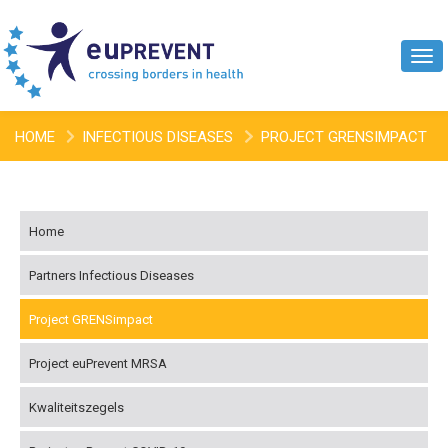
Tog
navi
HOME
INFECTIOUS DISEASES
PROJECT GRENSIMPACT
Home
Partners Infectious Diseases
Project GRENSimpact
Project euPrevent MRSA
Kwaliteitszegels