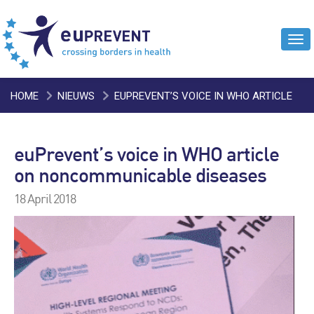
Tog
navi
HOME
NIEUWS
EUPREVENT’S VOICE IN WHO ARTICLE
ON NONCOMMUNICABLE DISEASES
euPrevent’s voice in WHO article
on noncommunicable diseases
18 April 2018