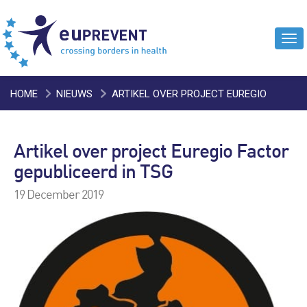
Tog
navi
HOME
NIEUWS
ARTIKEL OVER PROJECT EUREGIO
FACTOR GEPUBLICEERD IN TSG
Artikel over project Euregio Factor
gepubliceerd in TSG
19 December 2019