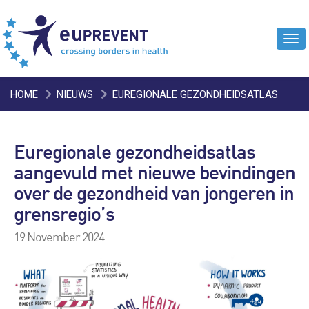
Tog
navi
HOME
NIEUWS
EUREGIONALE GEZONDHEIDSATLAS
AANGEVULD MET NIEUWE BEVINDINGEN OVER DE
Euregionale gezondheidsatlas
GEZONDHEID VAN JONGEREN IN GRENSREGIO’S
aangevuld met nieuwe bevindingen
over de gezondheid van jongeren in
grensregio’s
19 November 2024