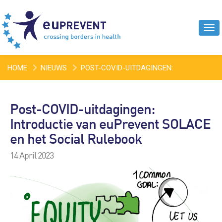
Tog
navi
HOME
NIEUWS
POST-COVID-UITDAGINGEN:
INTRODUCTIE VAN EUPREVENT SOLACE EN HET SOCIAL
Post-COVID-uitdagingen:
RULEBOOK
Introductie van euPrevent SOLACE
en het Social Rulebook
14 April 2023