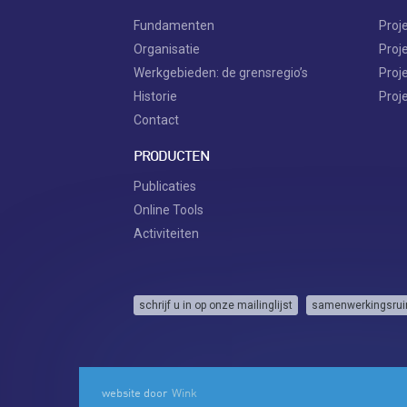
Fundamenten
Proj
Organisatie
Proj
Werkgebieden: de grensregio’s
Proj
Historie
Proj
Contact
PRODUCTEN
Publicaties
Online Tools
Activiteiten
schrijf u in op onze mailinglijst
samenwerkingsrui
website door
Wink