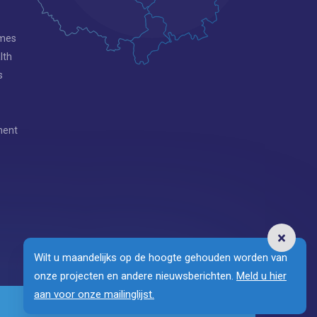
mmes
lth
s
ment
Wilt u maandelijks op de hoogte gehouden worden van
onze projecten en andere nieuwsberichten.
Meld u hier
aan voor onze mailinglijst.
privacy
|
zoeken