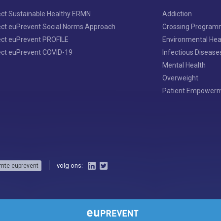
ect Sustainable Healthy ERMN
Addiction
ect euPrevent Social Norms Approach
Crossing Progra
ect euPrevent PROFILE
Environmental Hea
ect euPrevent COVID-19
Infectious Disease
Mental Health
Overweight
Patient Empower
volg ons:
mte euprevent