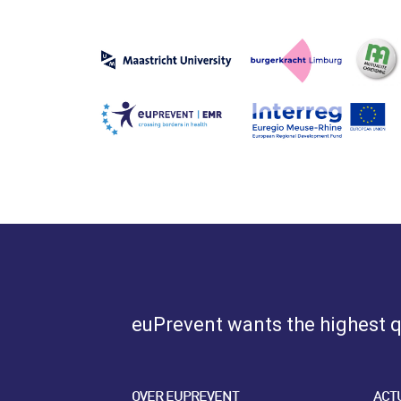
euPrevent
wants the highest qu
OVER EUPREVENT
ACT