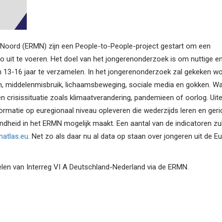
s-Noord (ERMN) zijn een People-to-People-project gestart om een
o uit te voeren. Het doel van het jongerenonderzoek is om nuttige e
n 13-16 jaar te verzamelen. In het jongerenonderzoek zal gekeken w
, middelenmisbruik, lichaamsbeweging, sociale media en gokken. Waa
crisissituatie zoals klimaatverandering, pandemieen of oorlog. Uitei
rmatie op euregionaal niveau opleveren die wederzijds leren en geri
dheid in het ERMN mogelijk maakt. Een aantal van de indicatoren zul
hatlas.eu
. Net zo als daar nu al data op staan over jongeren uit de E
elen van Interreg VI A Deutschland-Nederland via de ERMN.