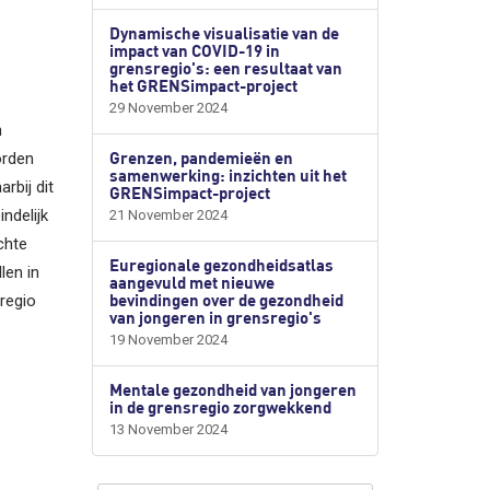
Dynamische visualisatie van de
impact van COVID-19 in
grensregio's: een resultaat van
het GRENSimpact-project
29 November 2024
n
Grenzen, pandemieën en
orden
samenwerking: inzichten uit het
rbij dit
GRENSimpact-project
ndelijk
21 November 2024
chte
Euregionale gezondheidsatlas
len in
aangevuld met nieuwe
bevindingen over de gezondheid
uregio
van jongeren in grensregio's
19 November 2024
Mentale gezondheid van jongeren
in de grensregio zorgwekkend
13 November 2024