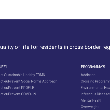
ality of life for residents in cross-border re
UEEL
PROGRAMMA'S
ect Sustainable Healthy ERMN
Addiction
ect euPrevent Social Norms Approach
Crossing Progra
ect euPrevent PROFILE
Environmental Hea
ect euPrevent COVID-19
Infectious Disease
Mental Health
Overweight