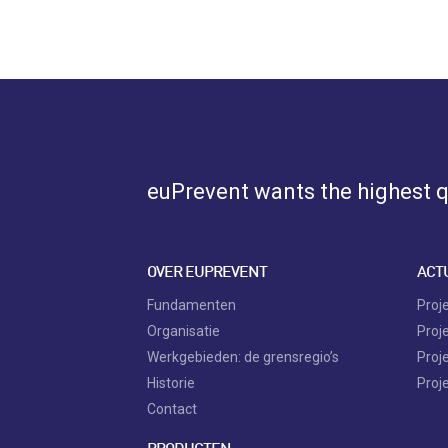
euPrevent
wants the highest qu
OVER EUPREVENT
ACT
Fundamenten
Proj
Organisatie
Proj
Werkgebieden: de grensregio’s
Proj
Historie
Proj
Contact