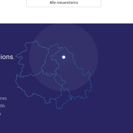
Alle nieuwsitems
gions.
mmes
lth
s