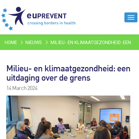
Tog
navi
HOME
NIEUWS
MILIEU- EN KLIMAATGEZONDHEID: EEN
UITDAGING OVER DE GRENS
Milieu- en klimaatgezondheid: een
uitdaging over de grens
14 March 2024