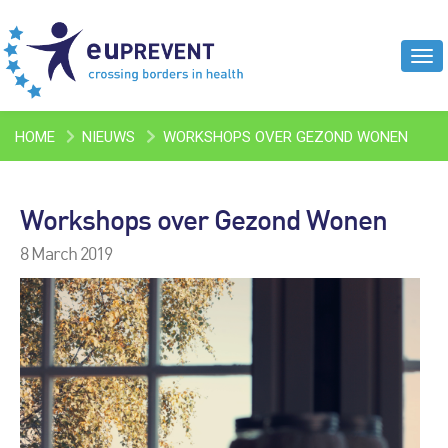
Tog
navi
HOME
NIEUWS
WORKSHOPS OVER GEZOND WONEN
Workshops over Gezond Wonen
8 March 2019