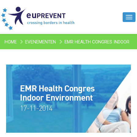
Tog
navi
HOME
EVENEMENTEN
EMR HEALTH CONGRES INDOOR
ENVIRONMENT
EMR Health Congres
Indoor Environment
17-11-2014