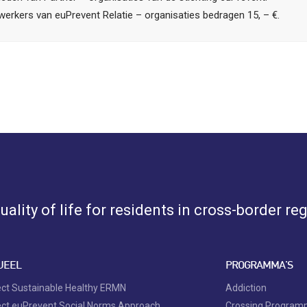
erkers van euPrevent Relatie – organisaties bedragen 15, – €.
ality of life for residents in cross-border re
UEEL
PROGRAMMA'S
ect Sustainable Healthy ERMN
Addiction
ect euPrevent Social Norms Approach
Crossing Progra