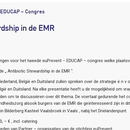
– EDUCAP – Congres
rdship in de EMR
igingen voor het tweede euPrevent – EDUCAP – congres welke plaatsvi
e „ Antibiotic Stewardship in de EMR “.
erland, België en Duitsland zullen spreken over de strategie ë n v 
ië en Duitsland. Na elke presentatie heeft u de mogelijkheid om vrag
en om te discussiëren over dit thema. De voertaal gedurende het con
dheidszorg alsook burgers van de EMR die geïnteresseerd zijn in dit
in Bilderberg Kasteel Vaalsbroek in Vaals , nabij het Drielandenpunt.
 – € , incl. catering.
leden van Partner – organisaties van de stichting euPrevent.