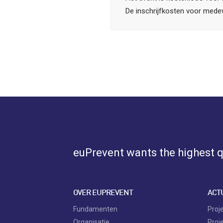
De inschrijfkosten voor medew
euPrevent
wants the highest qu
OVER EUPREVENT
ACT
Fundamenten
Proj
Organisatie
Proj