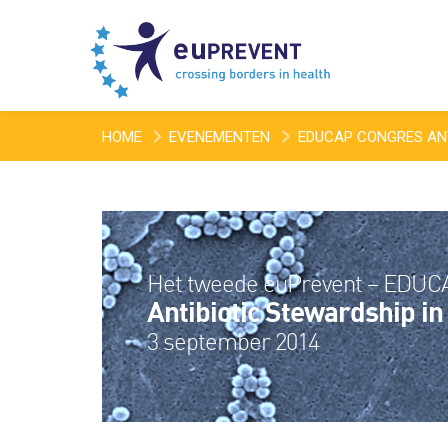
HOME
EVENEMENTEN
EDUCAP CONGRES ANT
Het tweede euPrevent – EDUC
Antibiotic Stewardship i
3 september 2014