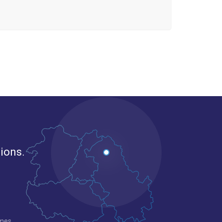
gions.
mmes