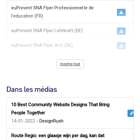
euPrevent SNA Flyer Professionnel·le de
l'education (FR)
euPrevent SNA Flyer Lehrkraft (DE)
euPrevent SNA Flyer Arzt (DE)
euPrevent SNA Flyer Healthcare Professional
montre tout
(EN)
euPrevent SNA Flyer Professionnelle de
Dans les médias
Sante (FR)
10 Best Community Website Designs That Bring
euPrevent SNA Flyer Zorgprofessionals (NL)
People Together
euPrevent SNA Flyer Municipal employees
14-01-2022
- DesignRush
and managers (EN)
Route Regio: een glaasje wijn per dag, kan dat