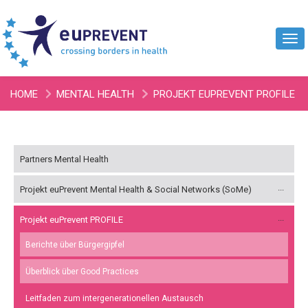
Tog
navi
HOME
MENTAL HEALTH
PROJEKT EUPREVENT PROFILE
PROFILE GUIDE ON INTERGENERATIONAL EXCHANGE
Partners Mental Health
Projekt euPrevent Mental Health & Social Networks (SoMe)
Projekt euPrevent PROFILE
Berichte über Bürgergipfel
Überblick über Good Practices
Leitfaden zum intergenerationellen Austausch