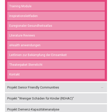
Training Module
Inspirationsleitfaden
Euregionaler Gesundheitsatlas
Literature Reviews
eHealth anwendungen
Leitlinien zur Bekämpfung der Einsamkeit
Theaterpaket Sterrelicht
Kontakt
Projekt Senior Friendly Communities
Projekt “Weniger Schäden für Kinder (REHAC)”
Projekt Demenz-Kapazitätenanalyse