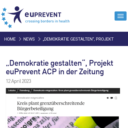
Tog
navi
HOME
NEWS
„DEMOKRATIE GESTALTEN“, PROJEKT
EUPREVENT ACP IN DER ZEITUNG
„Demokratie gestalten“, Projekt
euPrevent ACP in der Zeitung
12 April 2023