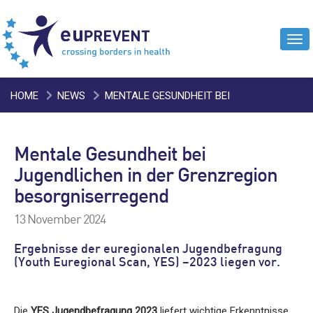
Tog
navi
HOME
NEWS
MENTALE GESUNDHEIT BEI
JUGENDLICHEN IN DER GRENZREGION BESORGNISERREGEND
Mentale Gesundheit bei
Jugendlichen in der Grenzregion
besorgniserregend
13 November 2024
Ergebnisse der euregionalen Jugendbefragung
(Youth Euregional Scan, YES) –2023 liegen vor.
Die
YES Jugendbefragung 2023
liefert wichtige Erkenntnisse