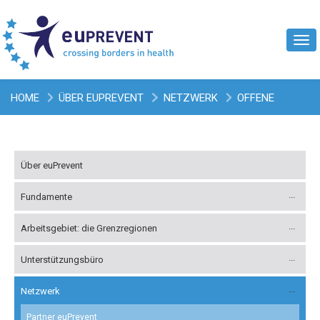
Tog
navi
HOME
ÜBER EUPREVENT
NETZWERK
OFFENE
STELLEN
Über euPrevent
Fundamente
Arbeitsgebiet: die Grenzregionen
Unterstützungsbüro
Netzwerk
Partner euPrevent