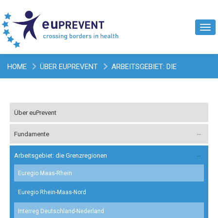
Tog
navi
HOME
ÜBER EUPREVENT
ARBEITSGEBIET: DIE
GRENZREGIONEN
EUREGIO RHEIN-MAAS-NORD
Über euPrevent
Fundamente
Arbeitsgebiet: die Grenzregionen
Euregio Maas-Rhein
Euregio Rhein-Maas-Nord
Interreg Deutschland-Nederland