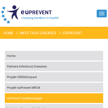
Tog
navi
HOME
INFECTIOUS DISEASES
EUPREVENT
QUALITÄTSSIEGEL
ZWEITES ALTENHEIMSIEGEL
Home
Partners Infectious Diseases
Projekt GRENSimpact
Projekt euPrevent MRSA
euPrevent Qualitätssiegel