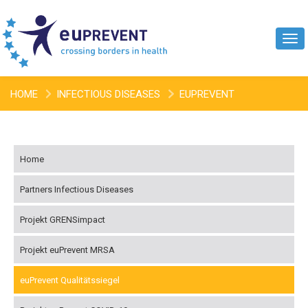
Tog
navi
HOME
INFECTIOUS DISEASES
EUPREVENT
QUALITÄTSSIEGEL
VIERTE KRANKENHAUSSIEGEL
Home
Partners Infectious Diseases
Projekt GRENSimpact
Projekt euPrevent MRSA
euPrevent Qualitätssiegel