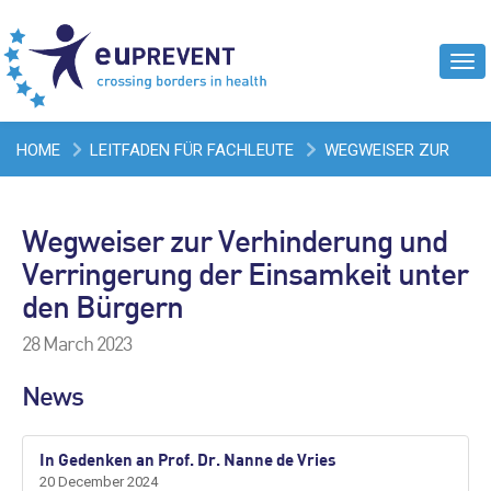
Tog
navi
HOME
LEITFADEN FÜR FACHLEUTE
WEGWEISER ZUR
VERHINDERUNG UND VERRINGERUNG DER EINSAMKEIT UNTER
Wegweiser zur Verhinderung und
DEN BÜRGERN
Verringerung der Einsamkeit unter
den Bürgern
28 March 2023
News
In Gedenken an Prof. Dr. Nanne de Vries
20 December 2024