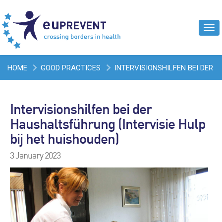
Tog
navi
HOME
GOOD PRACTICES
INTERVISIONSHILFEN BEI DER
HAUSHALTSFÜHRUNG (INTERVISIE HULP BIJ HET
Intervisionshilfen bei der
HUISHOUDEN)
Haushaltsführung (Intervisie Hulp
bij het huishouden)
3 January 2023