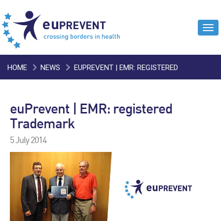
Tog
navi
HOME
NEWS
EUPREVENT | EMR: REGISTERED
TRADEMARK
euPrevent | EMR: registered
Trademark
5 July 2014