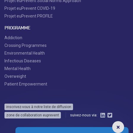
Projet euPrevent Social Norms Approach
Projet euPrevent COVID-19
Projet euPrevent PROFILE
PROGRAMME
Addiction
Crossing Programmes
Environmental Health
Infectious Diseases
Mental Health
Overweight
Patient Empowerment
inscrivez-vous à notre liste de diffusion
suivez-nous via:
zone de collaboration euprevent