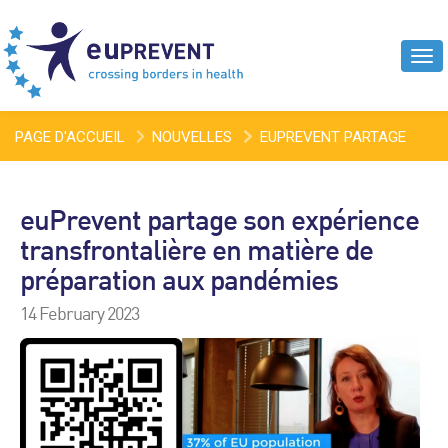
Tog
navi
PAGE D'ACCUEIL
NOUVELLES
EUPREVENT PARTAGE
SON EXPÉRIENCE TRANSFRONTALIÈRE EN MATIÈRE DE
euPrevent partage son expérience
PRÉPARATION AUX PANDÉMIES
transfrontalière en matière de
préparation aux pandémies
14 February 2023