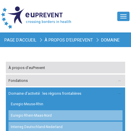
Tog
navi
PAGE D'ACCUEIL
À PROPOS D’EUPREVENT
DOMAINE
D’ACTIVITÉ : LES RÉGIONS FRONTALIÈRES
EUREGIO
À propos d’euPrevent
MEUSE-RHIN
Fondations
Domaine d’activité : les régions frontalières
Euregio Meuse-Rhin
Euregio Rhein-Maas-Nord
Interreg Deutschland-Nederland