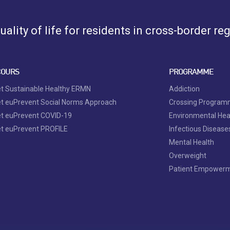
ality of life for residents in cross-border re
COURS
PROGRAMME
et Sustainable Healthy ERMN
Addiction
et euPrevent Social Norms Approach
Crossing Progra
et euPrevent COVID-19
Environmental Hea
et euPrevent PROFILE
Infectious Disease
Mental Health
Overweight
Patient Empower