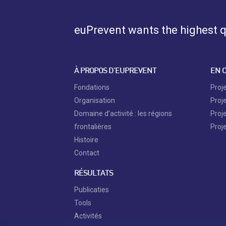
euPrevent
wants the highest qu
À PROPOS D’EUPREVENT
EN 
Fondations
Proj
Organisation
Proj
Domaine d’activité : les régions
Proj
frontalières
Proj
Histoire
Contact
RÉSULTATS
Publicaties
Tools
Activités