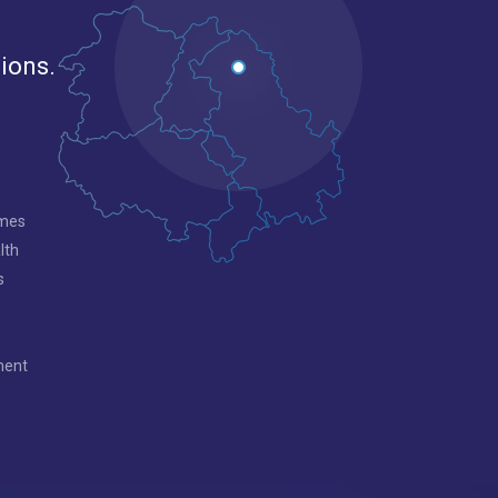
gions.
mmes
lth
s
ment