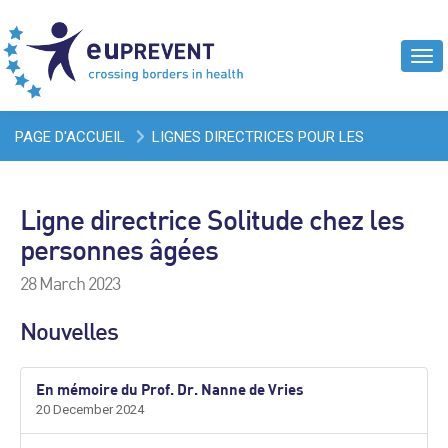
Tog
navi
PAGE D'ACCUEIL
LIGNES DIRECTRICES POUR LES
PROFESSIONNELS
LIGNE DIRECTRICE SOLITUDE CHEZ LES
Ligne directrice Solitude chez les
PERSONNES ÂGÉES
personnes âgées
28 March 2023
Nouvelles
En mémoire du Prof. Dr. Nanne de Vries
20 December 2024