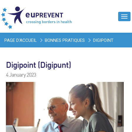
Tog
navi
PAGE D'ACCUEIL
BONNES PRATIQUES
DIGIPOINT
(DIGIPUNT)
Digipoint (Digipunt)
4 January 2023