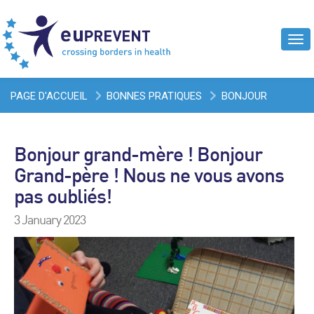
Tog
navi
PAGE D'ACCUEIL
BONNES PRATIQUES
BONJOUR
GRAND-MÈRE ! BONJOUR GRAND-PÈRE ! NOUS NE VOUS
Bonjour grand-mère ! Bonjour
AVONS PAS OUBLIÉS!
Grand-père ! Nous ne vous avons
pas oubliés!
3 January 2023