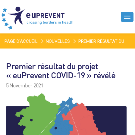
Tog
navi
PAGE D'ACCUEIL
NOUVELLES
PREMIER RÉSULTAT DU
PROJET « EUPREVENT COVID-19 » RÉVÉLÉ
Premier résultat du projet
« euPrevent COVID-19 » révélé
5 November 2021