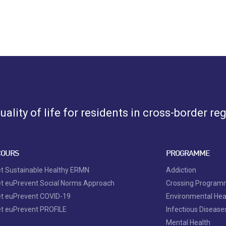
ality of life for residents in cross-border re
COURS
PROGRAMME
et Sustainable Healthy ERMN
Addiction
et euPrevent Social Norms Approach
Crossing Progra
et euPrevent COVID-19
Environmental Hea
et euPrevent PROFILE
Infectious Disease
Mental Health