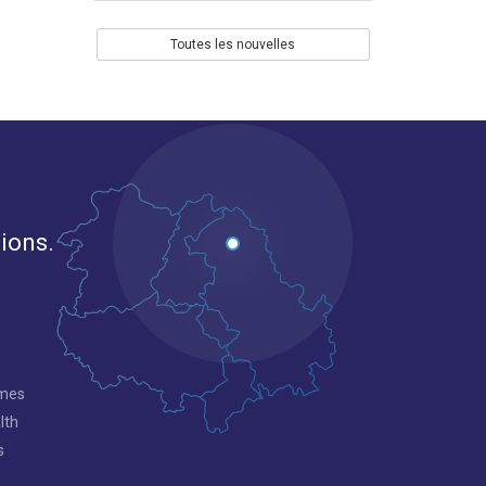
Toutes les nouvelles
gions.
mmes
lth
s