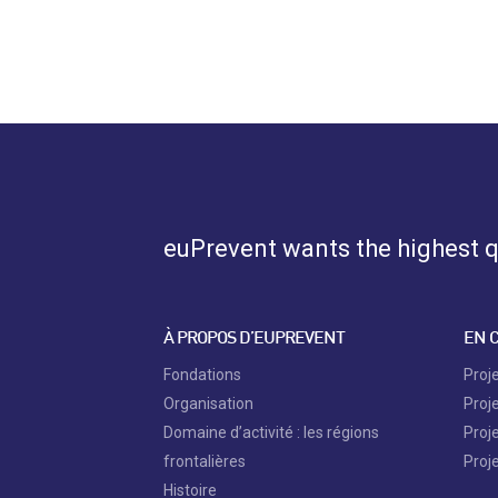
euPrevent
wants the highest qu
À PROPOS D’EUPREVENT
EN 
Fondations
Proj
Organisation
Proj
Domaine d’activité : les régions
Proj
frontalières
Proj
Histoire